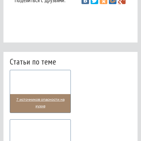
Поделиться с друзьями:
Vantazer.ru
Домоводство
Уборка
Кухня
/
/
/
Статьи по теме
7 источников опасности на
кухне