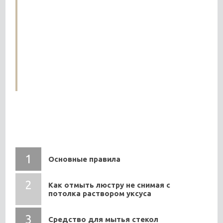
мыть еще чаще, потому что кроме пыли на них
попадают испарения, из-за чего они загрязняются в
разы быстрее. Но это занятие хлопотное, так как
приходится обесточивать квартиру,
демонтировать устройство и отмывать его.
Однако есть альтернативный вариант. Как
отмыть люстру не снимая с потолка – далее
способы и советы.
СОДЕРЖАНИЕ
Основные правила
Как отмыть люстру не снимая с
потолка раствором уксуса
Средство для мытья стекол