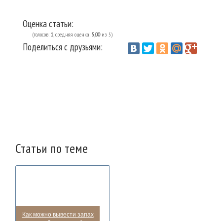
Оценка статьи:
(голосов:
1
, средняя оценка:
5,00
из 5)
Поделиться с друзьями:
Vantazer.ru
Домоводство
Гардероб
Обувь
/
/
/
Статьи по теме
Как можно вывести запах