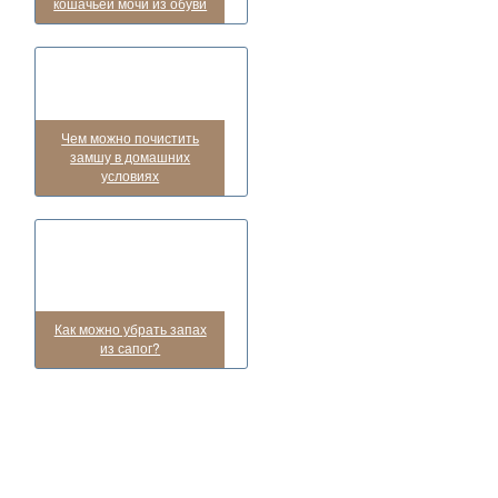
кошачьей мочи из обуви
Чем можно почистить
замшу в домашних
условиях
Как можно убрать запах
из сапог?