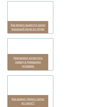
Как можно вывести запах
кошачьей мочи из обуви
Чем можно почистить
замшу в домашних
условиях
Как можно убрать запах
из сапог?