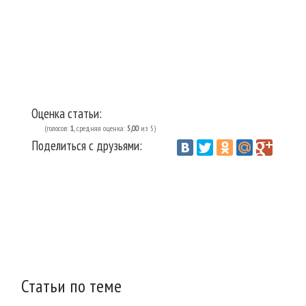
Оценка статьи:
(голосов:
1
, средняя оценка:
5,00
из 5)
Поделиться с друзьями:
Vantazer.ru
Домоводство
Гардероб
Обувь
/
/
/
Статьи по теме