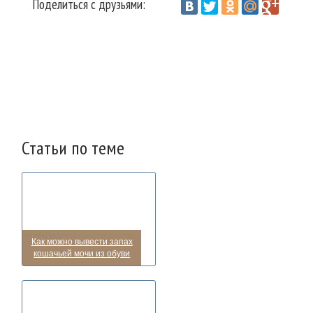
Поделиться с друзьями:
Vantazer.ru
Домоводство
Гардероб
Обувь
/
/
/
Статьи по теме
Как можно вывести запах
кошачьей мочи из обуви