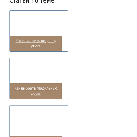
Как почистить подошву
утюга
Как выбрать гладильную
доску