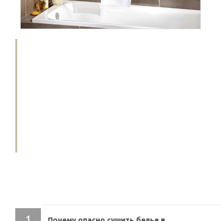
Вопрос сушки белья у жильцов многоквартирных
домов стоит наиболее остро. Стирать нужно
практически каждый день, но из-за
невозможности правильно организовать сушку
возникают различные проблемы. Хорошо, если
есть балкон – он может стать решением
проблемы. Но если такового нет, придется решать
проблему альтернативными способами. Где
сушить белье в квартире и как делать это
максимально безопасно – далее советы и способы.
СОДЕРЖАНИЕ
Почему опасно сушить белье в