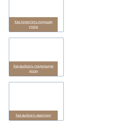
Как почистить подошву
утюга
Как выбрать гладильную
доску
Как выбрать квартиру