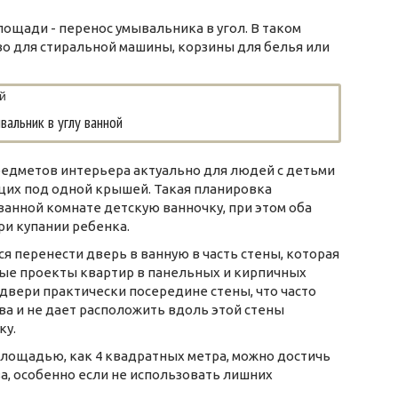
ощади - перенос умывальника в угол. В таком
во для стиральной машины, корзины для белья или
вальник в углу ванной
едметов интерьера актуально для людей с детьми
щих под одной крышей. Такая планировка
 ванной комнате детскую ванночку, при этом оба
ри купании ребенка.
я перенести дверь в ванную в часть стены, которая
тные проекты квартир в панельных и кирпичных
вери практически посередине стены, что часто
а и не дает расположить вдоль этой стены
ку.
площадью, как 4 квадратных метра, можно достичь
а, особенно если не использовать лишних