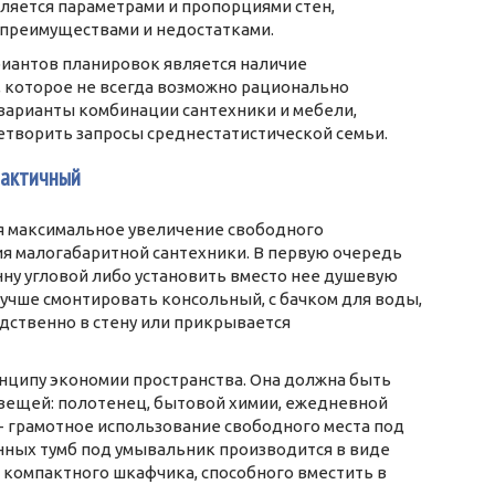
ляется параметрами и пропорциями стен,
 преимуществами и недостатками.
риантов планировок является наличие
 которое не всегда возможно рационально
варианты комбинации сантехники и мебели,
творить запросы среднестатистической семьи.
рактичный
бя максимальное увеличение свободного
ия малогабаритной сантехники. В первую очередь
ну угловой либо установить вместо нее душевую
лучше смонтировать консольный, с бачком для воды,
дственно в стену или прикрывается
нципу экономии пространства. Она должна быть
 вещей: полотенец, бытовой химии, ежедневной
- грамотное использование свободного места под
ных тумб под умывальник производится в виде
я компактного шкафчика, способного вместить в