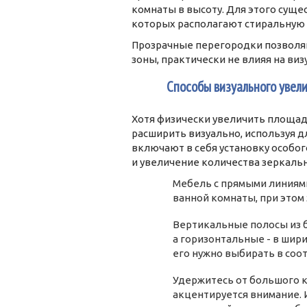
комнаты в высоту. Для этого суще
которых располагают стиральную 
Прозрачные перегородки позволя
зоны, практически не влияя на ви
4
Способы визуального увел
Хотя физически увеличить площад
расширить визуально, используя 
включают в себя установку особо
и увеличение количества зеркаль
Мебель с прямыми линиями
ванной комнаты, при этом
Вертикальные полосы из б
а горизонтальные - в шир
его нужно выбирать в соо
Удержитесь от большого к
акцентируется внимание. 