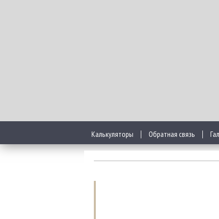
Калькуляторы
Обратная связь
Га
Каким может быть
Что подразумевает собой дизайн
кв м?
необходимой сантехники, мебели
удобства, комфорта, эстетичес