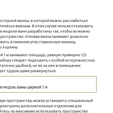
сторной ванны, в которой можно расслабиться
итически важным. В этом случае нельзя отказывать
ие модели ванн разработаны так, чтобы их можно
ространстве. Угловая ванна занимает довольно
ожить в смежном углу стиральную машину,
 корзину.
й 1 м занимают площадь, равную примерно 1/3
 выбору следует подходить с особой осторожностью.
аточно удобной, но из-за нее в помещении
ет трудно даже развернуться.
ая модель ванны шириной 1 м
мум пространства, можно установить специальный
едусмотрены дополнительные отделения для
йтесь по максимуму использовать пространство