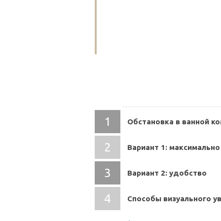
ищут не только владельцы малог
и дизайну. Прежде чем приступи
что собственно вы ожидаете уви
рассмотреть множественные ва
пространства для достижения м
СОДЕРЖАНИЕ
Обстановка в ванной к
Вариант 1: максимально
Вариант 2: удобство
Способы визуального у