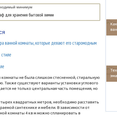
аф для хранения бытовой химии
Как
ва
ся
ера ванной комнаты, которые делают его старомодным
 стиле
иле
Тех
эма
й комнаты не была слишком стесненной, стиральную
ю. Также существуют варианты установки углового
дается не только центральная часть помещения, но
четырех квадратных метров, необходимо расставить
аемой сантехнике и мебели. В зависимости от
ной комнаты 4 кв м можно спланировать в