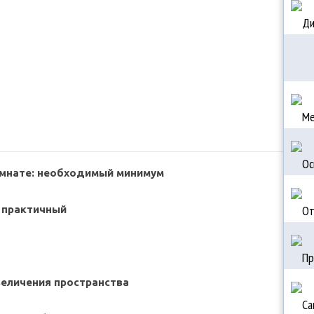
абаритных квартир, но и специалисты по сантехнике
ть к ремонту ванной комнаты, необходимо понять,
деть после завершения работ. Для этого важно
рианты соотношения полезного и свободного
аксимального комфорта и функциональности.
омнате: необходимый минимум
 практичный
величения пространства