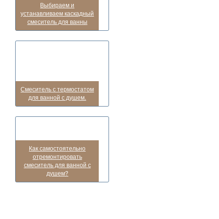
Выбираем и
устанавливаем каскадный
смеситель для ванны
Смеситель с термостатом
для ванной с душем.
Как самостоятельно
отремонтировать
смеситель для ванной с
душем?