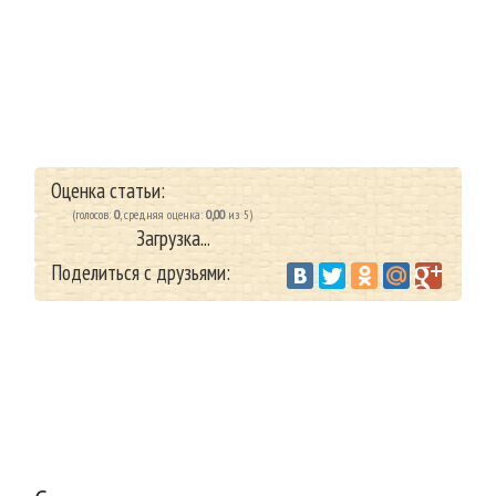
Оценка статьи:
(голосов:
0
, средняя оценка:
0,00
из 5)
Загрузка...
Поделиться с друзьями:
Vantazer.ru
Отделка ванной комнаты
/