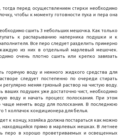
в, тогда перед осуществлением стирки необходимо
очку, чтобы к моменту готовности пуха и пера она
еобходимо сшить 3 небольших мешочка. Как только
ступать к распарыванию наперника подушки и к
аполнителя. Все перо следует разделить примерно
 каждую из них в отдельный марлевый мешочек.
димо очень плотно сшить или крепко завязать
ть горячую воду и немного жидкого средства для
астворе следует постепенно по очереди стирать
 регулярно меняя грязный раствор на чистую воду.
ль ваших подушек уже достаточно чист, необходимо
ую воду и начать процесс полоскания. При этом
 чаще менять воду для полоскания. В последнюю
о 1 колпачок кондиционера для белья.
ет к концу, хозяйка должна постараться как можно
 находящийся прямо в марлевых мешках. В летнее
ть перо в хорошо проветриваемых и освещенных