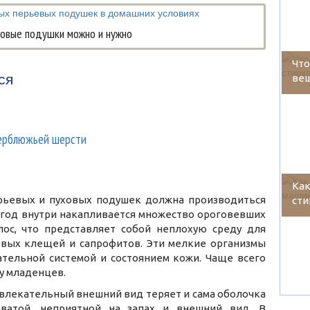
ховые подушки можно и нужно
Что
ся
вещ
верблюжьей шерсти
Ка
ерьевых и пуховых подушек должна производиться
сти
сь год внутри накапливается множество ороговевших
ос, что представляет собой неплохую среду для
вых клещей и сапрофитов. Эти мелкие организмы
тельной системой и состоянием кожи. Чаще всего
у младенцев.
влекательный внешний вид теряет и сама оболочка
оватой, неприятной на запах и внешний вид. В