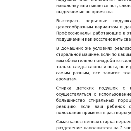
наволочку впитывается пот, слюн
выделяемые во время сна.
Выстирать перьевые подушк
целесообразным вариантом в дан
Профессионалы, работающие в эт
подушками и как восстановить све
В домашних же условиях реализо
стиральной машине. Если по каким
вам обязательно понадобится сил
только следы слюны и пота, но и
самым разным, все зависит то
ароматам.
Стирка детских подушек с н
осуществляться с использование
большинство стиральных порош
реакцию. Если ваш ребенок с
полоскания применять растворы ус
Самая качественная стирка перье
разделение наполнителя на 2 част