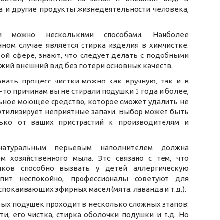
а и другие продукты жизнедеятельности человека,
и можно несколькими способами. Наиболее
ном случае является стирка изделия в химчистке.
ой сфере, знают, что следует делать с подобными
жий внешний вид без потери основных качеств.
вать процесс чистки можно как вручную, так и в
-то причинам вы не стирали подушки 3 года и более,
ьное моющее средство, которое сможет удалить не
 утилизирует неприятные запахи. Выбор может быть
лько от ваших пристрастий к производителям и
атуральным перьевым наполнителем должна
м хозяйственного мыла. Это связано с тем, что
ков способно вызвать у детей аллергическую
пит неспокойно, профессионалы советуют для
покаивающих эфирных масел (мята, лаванда и т.д.).
вых подушек проходит в несколько сложных этапов:
и, его чистка, стирка оболочки подушки и т.д. Но