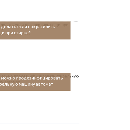
 делать если покрасились
и при стирке?
к можно продезинфицировать
ральную машину автомат