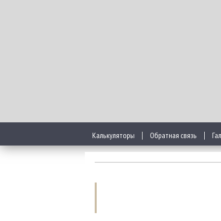
Калькуляторы
Обратная связь
Га
Как можно постир
Каждая хозяйка должна знать, к
домашних услови
чтобы она не потеряла свою пре