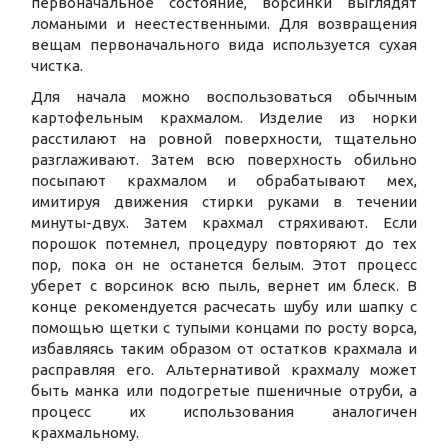
первоначальное состояние, ворсинки выглядят
ломаными и неестественными. Для возвращения
вещам первоначального вида используется сухая
чистка.
Для начала можно воспользоваться обычным
картофельным крахмалом. Изделие из норки
расстилают на ровной поверхности, тщательно
разглаживают. Затем всю поверхность обильно
посыпают крахмалом и обрабатывают мех,
имитируя движения стирки руками в течении
минуты-двух. Затем крахмал стряхивают. Если
порошок потемнел, процедуру повторяют до тех
пор, пока он не останется белым. Этот процесс
уберет с ворсинок всю пыль, вернет им блеск. В
конце рекомендуется расчесать шубу или шапку с
помощью щетки с тупыми концами по росту ворса,
избавляясь таким образом от остатков крахмала и
расправляя его. Альтернативой крахмалу может
быть манка или подогретые пшеничные отруби, а
процесс их использования аналогичен
крахмальному.