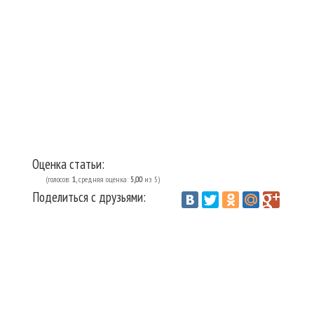
Оценка статьи:
(голосов:
1
, средняя оценка:
5,00
из 5)
Поделиться с друзьями:
Vantazer.ru
Домоводство
Гардероб
Одежда
/
/
/