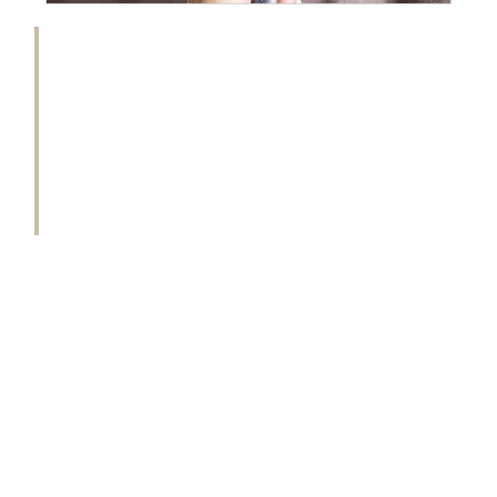
Как почистить мех норки в домашних условиях,
интересует всех счастливых владелиц изделий из
этого прекрасного мягкого материала. Шубы,
воротники и шапки из норки являются достаточно
дорогими, поэтому так важно сохранить их
первоначальный вид. При правильном уходе и
хранении норка может прослужить своей хозяйке
до 12 лет, а то и более.