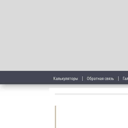
Калькуляторы
Обратная связь
Га
Особенности узко
Узкая корзина для белья являетс
только сделает любую ванную ко
подчеркнуть выбранное направл