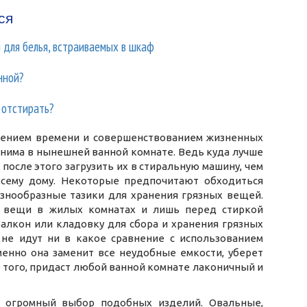
ся
 для белья, встраиваемых в шкаф
нной?
к отстирать?
ечением времени и совершенствованием жизненных
енима в нынешней ванной комнате. Ведь куда лучше
 после этого загрузить их в стиральную машину, чем
всему дому. Некоторые предпочитают обходиться
азнообразные тазики для хранения грязных вещей.
ь вещи в жилых комнатах и лишь перед стиркой
балкон или кладовку для сбора и хранения грязных
не идут ни в какое сравнение с использованием
менно она заменит все неудобные емкости, уберет
 того, придаст любой ванной комнате лаконичный и
 огромный выбор подобных изделий. Овальные,