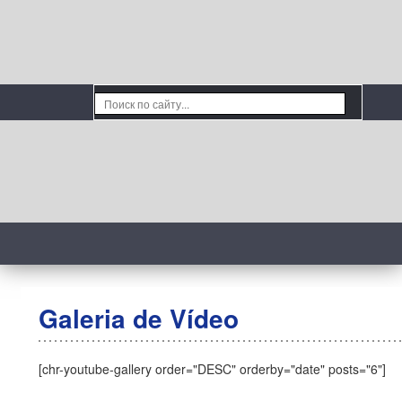
Galeria de Vídeo
[chr-youtube-gallery order="DESC" orderby="date" posts="6"]