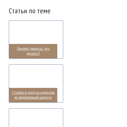
Статьи по теме
Линяют джинсы: что
делать?
Стирка и уход за одеялом
из верблюжьей шерсти