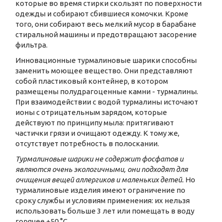
которые во время стирки скользят по поверхности
одежды и собирают сбившиеся комочки. Кроме
того, они собирают весь мелкий мусор в барабане
стиральной машины и предотвращают засорение
фильтра.
Инновационные турмалиновые шарики способны
заменить моющее вещество. Они представляют
собой пластиковый контейнер, в котором
размещены полудрагоценные камни - турмалины.
При взаимодействии с водой турмалины источают
ионы с отрицательным зарядом, которые
действуют по принципу мыла: притягивают
частички грязи и очищают одежду. К тому же,
отсутствует потребность в полоскании.
Турмалиновые шарики не содержит фосфатов и
являются очень экологичными, они подходят для
очищения вещей аллергиков и маленьких детей.
Но
турмалиновые изделия имеют ограничение по
сроку службы и условиям применения: их нельзя
использовать больше 3 лет или помещать в воду
горячее +50 °С.