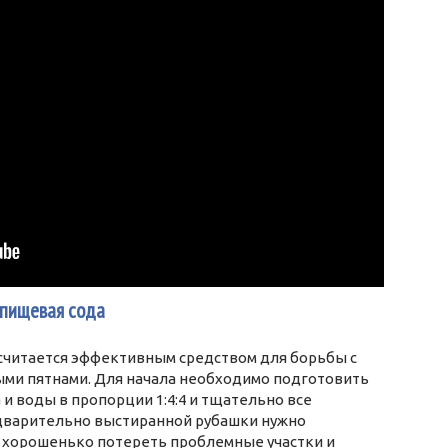
 пищевая сода
 считается эффективным средством для борьбы с
ми пятнами. Для начала необходимо подготовить
 и воды в пропорции 1:4:4 и тщательно все
дварительно выстиранной рубашки нужно
 хорошенько потереть проблемные участки и