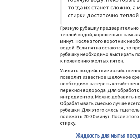
тогда их станет сложно, а
стирки достаточно теплой 
Грязную рубашку предварительно 
теплой водой, хорошенько намыли
минут. После этого воротник нео
водой. Если пятна остаются , то 
рубашку необходимо выстирать пов
к появлению желтых пятен.
Усилить воздействие хозяйственн
позволит известное щелочное сред
необходимо натереть хозяйственн
перекиси водорода. Для обработки 
ингредиентов. Можно добавить не
Обрабатывать смесью лучше всег
рубашки. Для этого смесь тщатель
полежать 20-30 минут. После этог
стирку.
2
Жидкость для мытья посу