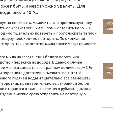
 может быть, и невозможно удалить. Для
воды около 40 °C.
нужно постирать. Намочить всю проблемную зону
Что
ть ее хозяйственным мылом и оставить на 15-20
вещ
бходимо тщательно потереть и прополоскать теплой
процедуру необходимо повторить. По окончании
торно, так как остатки мыла также могут привести
ого мыла на загрязнения белого воротника
ство - перекись водорода. В данном случае
ое мыло и смешать его с равным количеством 3 %
Ка
воротника достаточно смешать по 3-4 ст. л.
сти
много горячей воды и тщательно все размешать.
о воротник предварительно выстиранной белой
но втирается в ткань, после чего рубашка должна
о изделие можно сразу отправить на повторную
ды