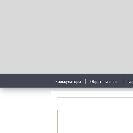
Калькуляторы
Обратная связь
Га
Как эффективно о
Вопрос, как отстирать воротник
рубашки?
Ведь очень часто, вернув прежн
желтизной и пятнами на воротн