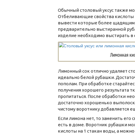
Обычный столовый уксус также мо
Отбеливающие свойства кислоты п
вывести которые более щадящими 
предварительно выстиранной руба
изделие необходимо выстирать в
Лимонная ки
Лимонный сок отлично удаляет сто
идеально белой рубашки. Достато
пополам. При обработке старайтес
получения хорошего результата т
пропитаться. После обработки необ
достаточно хорошенько выполоска
чистому воротнику добавляется ещ
Если лимона нет, то заменить его 
есть в доме. Воротник рубашки мож
кислоты на 1 стакан воды, а мож