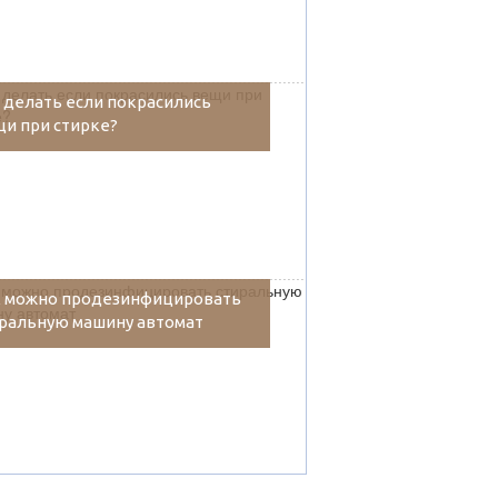
 делать если покрасились
и при стирке?
к можно продезинфицировать
ральную машину автомат