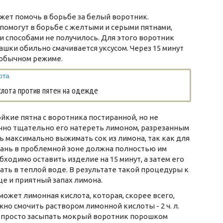
жет помочь в борьбе за белый воротник.
омогут в борьбе с желтыми и серыми пятнами,
способами не получилось. Для этого воротник
шки обильно смачивается уксусом. Через 15 минут
 обычном режиме.
слота против пятен на одежде
йкие пятна с воротника постиранной, но не
чно тщательно его натереть лимоном, разрезанным
ь максимально выжимать сок из лимона, так как для
кань в проблемной зоне должна полностью им
ходимо оставить изделие на 15 минут, а затем его
ть в теплой воде. В результате такой процедуры к
е и приятный запах лимона.
сможет лимонная кислота, которая, скорее всего,
но смочить раствором лимонной кислоты - 2 ч. л.
но просто засыпать мокрый воротник порошком