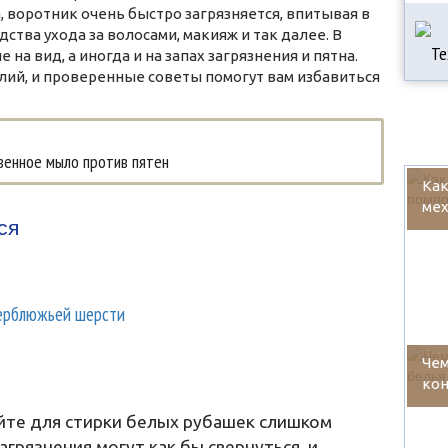
, воротник очень быстро загрязняется, впитывая в
дства ухода за волосами, макияж и так далее. В
на вид, а иногда и на запах загрязнения и пятна.
илий, и проверенные советы помогут вам избавиться
венное мыло против пятен
Как
ме
ся
верблюжьей шерсти
Чем
кон
уйте для стирки белых рубашек слишком
грязнения могут как бы свернуться, и